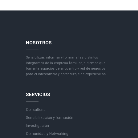
NOSOTROS
Sensibilizar, informar y formar a las distintos
integrantes de la empresa familiar, al tiempo que
fomenta espacios de encuentro y red de negocios
para el intercambio y aprendizaje de experiencias.
SERVICIOS
Consultoria
Sensibilización y formación
Investigación
Comunidad y Networking