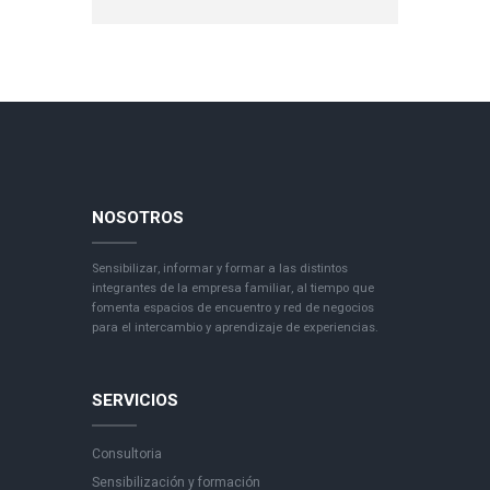
NOSOTROS
Sensibilizar, informar y formar a las distintos
integrantes de la empresa familiar, al tiempo que
fomenta espacios de encuentro y red de negocios
para el intercambio y aprendizaje de experiencias.
SERVICIOS
Consultoria
Sensibilización y formación