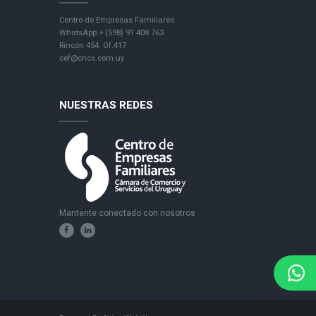
Centro de Empresas Familiares
WhatsApp:+ (598) 91 408 763
Rincón 454. Of.417
cef@cncs.com.uy
NUESTRAS REDES
Mantente conectado con nosotros