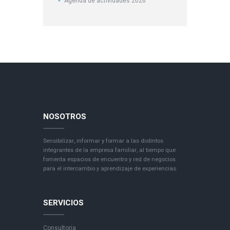
Agenda de actividades 2026
NOSOTROS
Sensibilizar, informar y formar a las distintos
integrantes de la empresa familiar, al tiempo que
fomenta espacios de encuentro y red de negocios
para el intercambio y aprendizaje de experiencias.
SERVICIOS
Consultoria