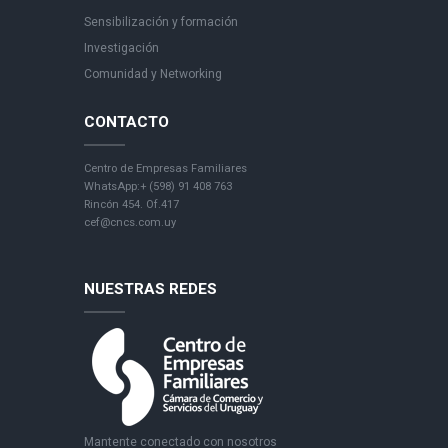
Sensibilización y formación
Investigación
Comunidad y Networking
CONTACTO
Centro de Empresas Familiares
WhatsApp:+ (598) 91 408 763
Rincón 454. Of.417
cef@cncs.com.uy
NUESTRAS REDES
Mantente conectado con nosotros