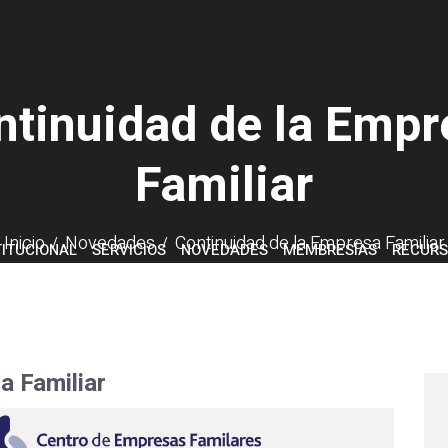
ntinuidad de la Empr
Familiar
Inicio
Novedades
Continuidad de la Empresa Familiar
TITUCIONAL
SERVICIOS
NOVEDADES
MEMBRESÍAS
RECURS
a Familiar