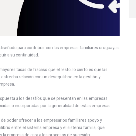
iseñado para contribuir con las empresas familiares uruguayas,
uir a su continuidad.
ayores tasas de fracaso que el resto, lo cierto es que las
strecha relación con un desequilibrio en la gestión y
 empresa.
espuesta a los desafíos que se presentan en las empresas
cidas o incorporadas por la generalidad de estas empresas.
d de poder ofrecer a los empresarios familiares apoyo y
librio entre el sistema empresa y el sistema familia, que
 y la empresa de cara a los procesos de sucesión.