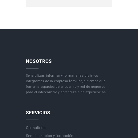
NOSOTROS
Sensibilizar, informar y formar a las distintos
integrantes de la empresa familiar, al tiempo que
fomenta espacios de encuentro y red de negocios
para el intercambio y aprendizaje de experiencias.
SERVICIOS
Consultoria
Sensibilización y formación